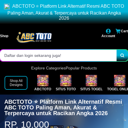
ABCTOTO ⭐ Platform Link Alternatif Resmi ABC TOTO
Online!
Link situs Toto resmi & terpercaya.
Paling Aman, Akurat & Terpercaya untuk Racikan Angka
2026
Akses login cepat dan stabil.
Cart
Pasaran lengkap & result resmi.
Shop
Account
Bonus menarik setiap hari!
Daftar dan login sekarang juga!
Explore Categories
Popular Products
Shop All
Designs
ABCTOTO
SITUS TOTO
SITUS TOGEL
TOGEL ONL
ABCTOTO ⭐ Platform Link Alternatif Resmi
ABC TOTO Paling Aman, Akurat &
Terpercaya untuk Racikan Angka 2026
RP. 10.000