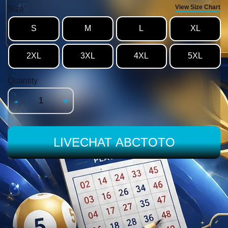
View Size Chart
Size
S
M
L
XL
2XL
3XL
4XL
5XL
Quantity
-
+
LIVECHAT ABCTOTO