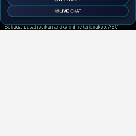
banyak dicari karena aksesnya ngebut, tampilannya
simpel, dan nggak bikin emosi pas lagi pengen cepat login
LIVE CHAT
buat cek racikan angka online favorit.
Sebagai pusat racikan angka online terlengkap, ABC
TOTO nyediain keluaran statistik populer dengan hasil
transparan dan sistem stabil. Semua fitur dirancang biar
pengguna bisa memantau perkembangan dengan nyaman
tanpa drama server lelet yang bikin kepala panas.
Link situs
ABC TOTO
juga udah dioptimalkan buat
berbagai perangkat, mulai dari smartphone sampai
desktop. Proses login, pembaruan informasi, sampai
penarikan saldo berjalan mulus tanpa ribet pencet sana-
sini kayak platform abal-abal.
Bersama
alternatif ABCTOTO
, pengguna bisa nikmatin
update data tercepat dengan layanan responsif, keamanan
data yang rapih, bonus harian yang nggak pelit, dan
pengalaman akses yang enak dipakai tiap hari tanpa bikin
mumet.