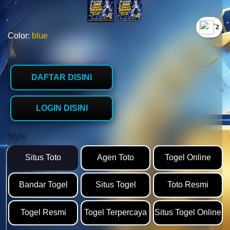
`2
Color:
blue
DAFTAR DISINI
LOGIN DISINI
Style
Situs Toto
Agen Toto
Togel Online
Bandar Togel
Situs Togel
Toto Resmi
Togel Resmi
Togel Terpercaya
Situs Togel Online