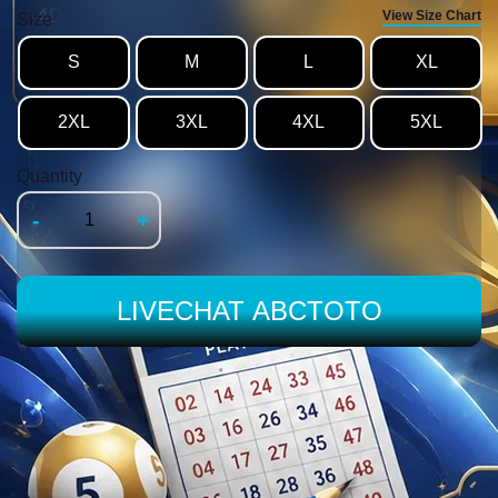
View Size Chart
Size
S
M
L
XL
2XL
3XL
4XL
5XL
Quantity
-
+
LIVECHAT ABCTOTO