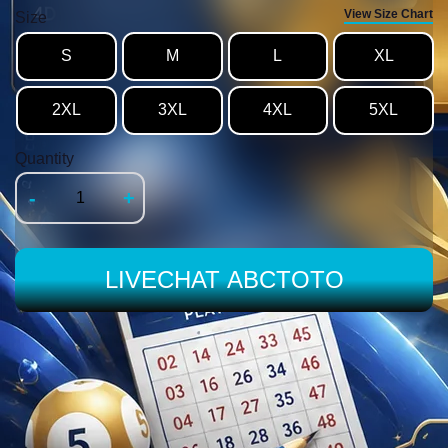
View Size Chart
Size
S
M
L
XL
2XL
3XL
4XL
5XL
Quantity
-
+
LIVECHAT ABCTOTO