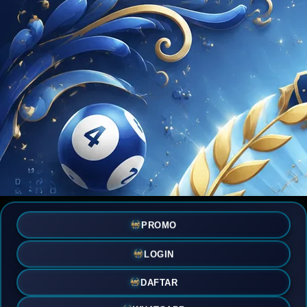
ABCTOTO ⭐ Platform Link Alternatif
PROMO
Resmi ABC TOTO Paling Aman,
LOGIN
Akurat & Terpercaya untuk Racikan
Angka 2026
DAFTAR
WHATSAPP
ABCTOTO
jadi alternatif resmi terpercaya 2026 yang