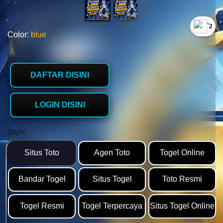
`2
Color:
blue
DAFTAR DISINI
LOGIN DISINI
Style
Situs Toto
Agen Toto
Togel Online
Bandar Togel
Situs Togel
Toto Resmi
Togel Resmi
Togel Terpercaya
Situs Togel Online